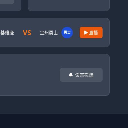
VS
沃基雄鹿
金州勇士
直播
勇士
设置提醒