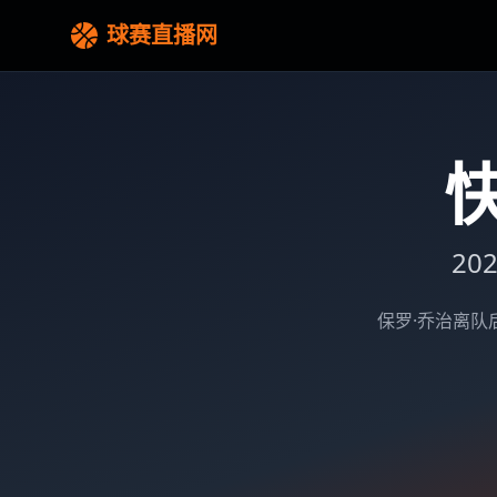
球赛直播网
20
保罗·乔治离