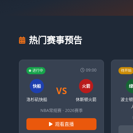
热门赛事预告
09:00
进行中
待开始
快船
火箭
绿
VS
洛杉矶快船
休斯顿火箭
波士顿
NBA常规赛 · 2026赛季
观看直播