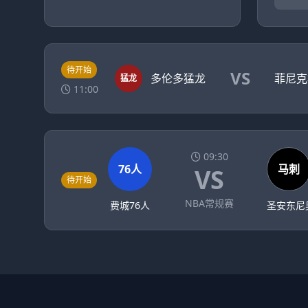
待开始
VS
多伦多猛龙
菲尼克
猛龙
11:00
09:30
76人
马刺
VS
待开始
NBA常规赛
费城76人
圣安东尼