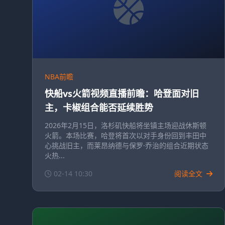
NBA前瞻
快船vs火箭视频直播前瞻：哈登面对旧
主，卡椒组合能否延续胜势
2026年2月15日，洛杉矶快船将坐镇主场迎战休斯顿
火箭。本场比赛，哈登将首次以对手身份回到丰田中
心挑战旧主，而莱昂纳德与保罗·乔治的组合近期状态
火热...
02-14 10:30
阅读全文