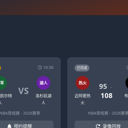
10:30
已完成
军
湖人
热火
95
-
VS
108
凯尔特
洛杉矶湖
迈阿密热
人
人
火
NBA常规赛 · 2026赛季
NBA常规赛 · 2026赛
预约提醒
录像回放