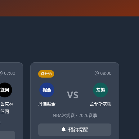
07:00
08:00
待开始
篮网
掘金
灰熊
VS
布鲁克林
丹佛掘金
孟菲斯灰熊
篮网
NBA常规赛 · 2026赛季
季
预约提醒