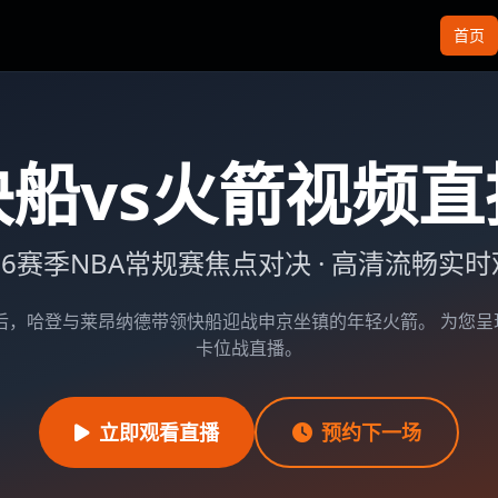
首页
快船vs火箭视频直
26赛季NBA常规赛焦点对决 · 高清流畅实
队后，哈登与莱昂纳德带领快船迎战申京坐镇的年轻火箭。 为您呈
卡位战直播。
立即观看直播
预约下一场